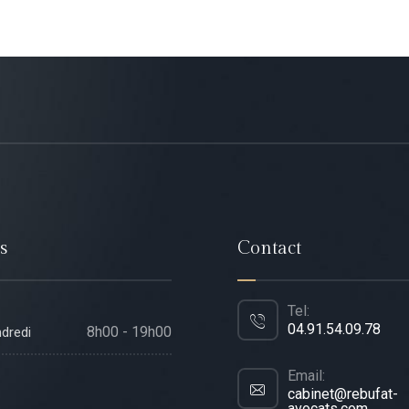
s
Contact
Tel:
04.91.54.09.78
8h00 - 19h00
ndredi
Email:
cabinet@rebufat-
avocats.com