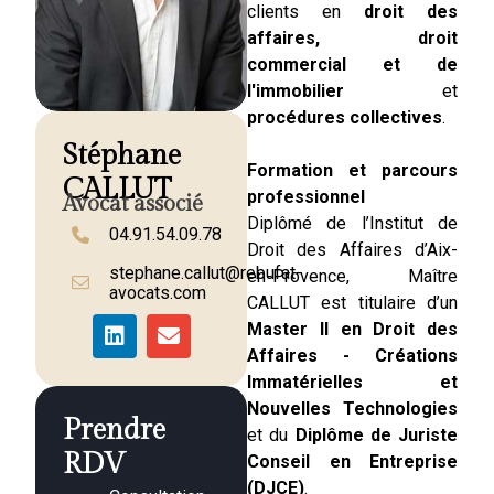
clients en
droit des
affaires, droit
commercial et de
l'immobilier
et
procédures collectives
.
Stéphane
Formation et parcours
CALLUT
professionnel
Avocat associé
Diplômé de l’Institut de
04.91.54.09.78
Droit des Affaires d’Aix-
stephane.callut@rebufat-
en-Provence, Maître
avocats.com
CALLUT est titulaire d’un
Master II en Droit des
Affaires - Créations
Immatérielles et
Nouvelles Technologies
Prendre
et du
Diplôme de Juriste
RDV
Conseil en Entreprise
(DJCE)
.