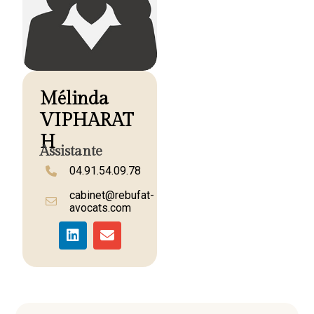
Mélinda
VIPHARAT
H
Assistante
04.91.54.09.78
cabinet@rebufat-
avocats.com